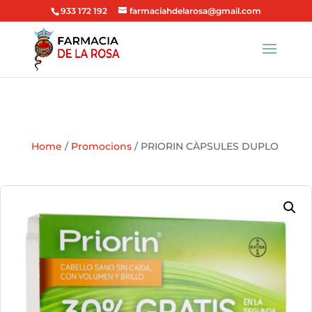
933 172 192
farmaciahdelarosa@gmail.com
Home
/
Promocions
/ PRIORIN CÀPSULES DUPLO