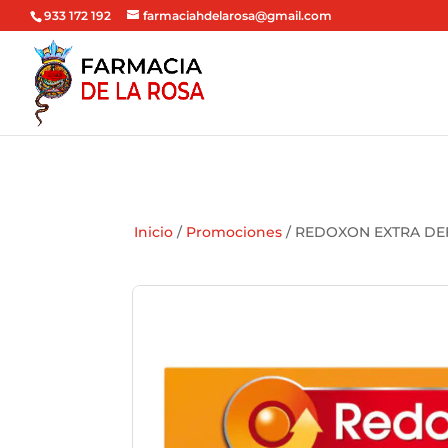
933 172 192
farmaciahdelarosa@gmail.com
Inicio
/
Promociones
/ REDOXON EXTRA DE