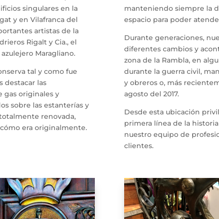
ficios singulares en la
manteniendo siempre la dec
at y en Vilafranca del
espacio para poder atender
ortantes artistas de la
Durante generaciones, nues
drieros Rigalt y Cia., el
diferentes cambios y acon
l azulejero Maragliano.
zona de la Rambla, en algu
conserva tal y como fue
durante la guerra civil, ma
 destacar las
y obreros o, más reciente
e gas originales y
agosto del 2017.
os sobre las estanterías y
Desde esta ubicación privi
 totalmente renovada,
primera línea de la histor
 cómo era originalmente.
nuestro equipo de profesio
clientes.