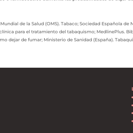
Mundial de la Salud (OMS). Tabaco; Sociedad Española de 
clínica para el tratamiento del tabaquismo; MedlinePlus. Bi
mo dejar de fumar; Ministerio de Sanidad (España). Tabaqu