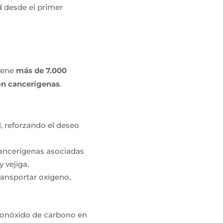
d desde el primer
tiene
más de 7.000
on cancerígenas
.
l, reforzando el deseo
cancerígenas asociadas
 vejiga.
ransportar oxígeno,
 monóxido de carbono en