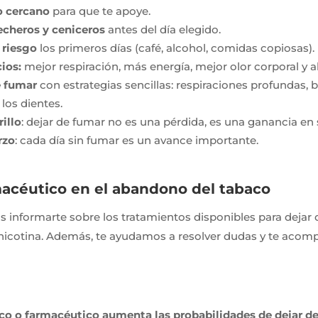
o cercano
para que te apoye.
mecheros y ceniceros
antes del día elegido.
 riesgo
los primeros días (café, alcohol, comidas copiosas).
ios:
mejor respiración, más energía, mejor olor corporal y
e fumar
con estrategias sencillas: respiraciones profundas,
los dientes.
rillo
: dejar de fumar no es una pérdida, es una ganancia en 
rzo
: cada día sin fumar es un avance importante.
macéutico en el abandono del tabaco
 informarte sobre los tratamientos disponibles para dejar
n nicotina. Además, te ayudamos a resolver dudas y te ac
co o farmacéutico aumenta las probabilidades de dejar de