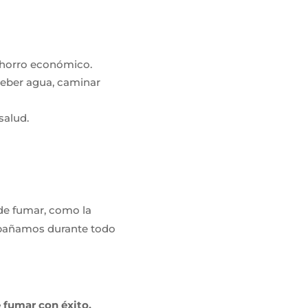
 ahorro económico.
 beber agua, caminar
salud.
 de fumar, como la
ompañamos durante todo
 fumar con éxito.