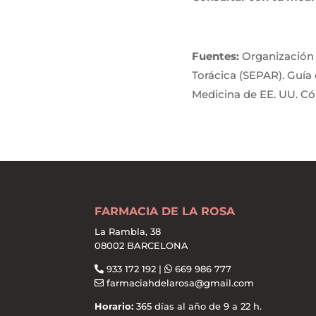
Fuentes:
Organización 
Torácica (SEPAR). Guía 
Medicina de EE. UU. Có
FARMACIA DE LA ROSA
La Rambla, 38
08002 BARCELONA
933 172 192 |
669 986 777
farmaciahdelarosa@gmail.com
Horario:
365 días al año de 9 a 22 h.