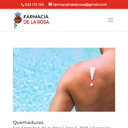
933 172 192
farmaciahdelarosa@gmail.com
Quemaduras
por
Farmàcia de la Rosa
|
Ago 3, 2026
|
Consejos
,