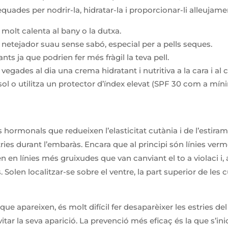
equades per nodrir-la, hidratar-la i proporcionar-li alleujame
a molt calenta al bany o la dutxa.
netejador suau sense sabó, especial per a pells seques.
iants ja que podrien fer més fràgil la teva pell.
vegades al dia una crema hidratant i nutritiva a la cara i al c
 sol o utilitza un protector d’índex elevat (SPF 30 com a mín
hormonals que redueixen l’elasticitat cutània i de l’estirame
tries durant l’embaràs. Encara que al principi són línies ver
n en línies més gruixudes que van canviant el to a violaci i,
Solen localitzar-se sobre el ventre, la part superior de les cui
 apareixen, és molt difícil fer desaparèixer les estries del 
tar la seva aparició. La prevenció més eficaç és la que s’inici