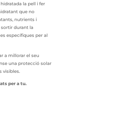
dratada la pell i fer
idratant que no
tants, nutrients i
sortir durant la
es específiques per al
 a millorar el seu
ense una protecció solar
 visibles.
ts per a tu.