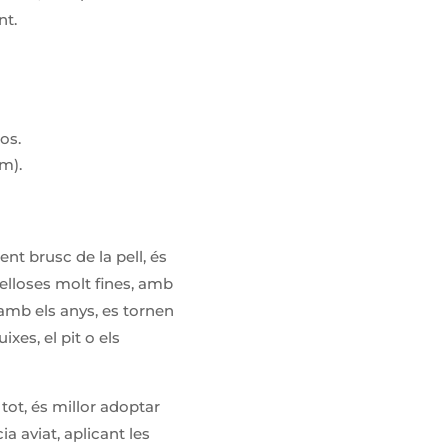
nt.
os.
im).
nt brusc de la pell, és
melloses molt fines, amb
 amb els anys, es tornen
xes, el pit o els
tot, és millor adoptar
a aviat, aplicant les