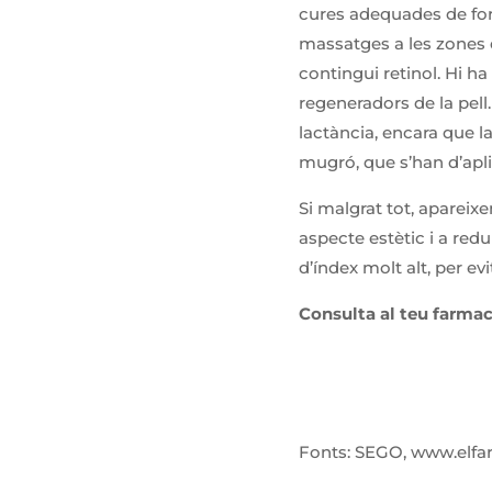
cures adequades de form
massatges a les zones 
contingui retinol. Hi h
regeneradors de la pell
lactància, encara que l
mugró, que s’han d’apl
Si malgrat tot, apareix
aspecte estètic i a red
d’índex molt alt, per ev
Consulta al teu farmac
Fonts: SEGO, www.elfa