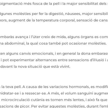
igmentació més fosca de la pell i la major sensibilitat del
unes molèsties per fer la digestió, nàusees, major sensibil
bors, augment de la temperatura corporal, sensació de can
embaràs avança i l’úter creix de mida, alguns òrgans es c
 zona abdominal, la qual cosa també pot ocasionar molèsties.
ixen alguns canvis emocionals, i en general la dona embara
t, i pot experimentar alternances entre sensacions d’il·lusió
davant la nova situació que està vivint.
a teva pell. A causa de les variacions hormonals, es modifica 
hidratar-se i a ressecar-se. A més, el volum sanguini augme
a microcirculació cutània es tornen més lentes, i això fa que 
sacions de picor. Per evitar aquestes molèsties, durant l’emb