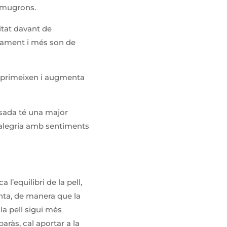
s mugrons.
itat davant de
sament i més son de
omprimeixen i augmenta
ssada té una major
 i alegria amb sentiments
l’equilibri de la pell,
nta, de manera que la
la pell sigui més
aràs, cal aportar a la