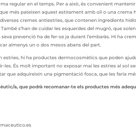
a regular en el temps. Per a això, és convenient mantenir hi
que més pateixen aquest estirament amb oli o una crema h
a diverses cremes antiestries, que contenen ingredients hidra
. També s’han de cuidar les esquerdes del mugró, que solen 
a seva prevenció ha de fer-se ja durant l’embaràs. Hi ha crem
icar almenys un o dos mesos abans del part.
en estries, hi ha productes dermocosmètics que poden ajudar
uir-les. És molt important no exposar mai les estries al sol s
itar que adquireixin una pigmentació fosca, que les faria més
èutic/a, que podrà recomanar-te els productes més adequa
rmaceutico.es