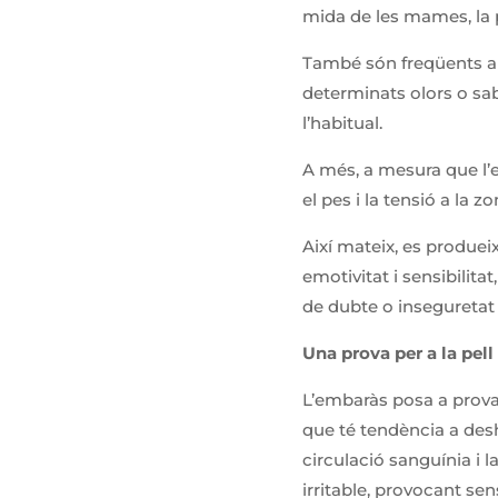
mida de les mames, la p
També són freqüents alg
determinats olors o sa
l’habitual.
A més, a mesura que l’
el pes i la tensió a la
Així mateix, es produe
emotivitat i sensibilita
de dubte o inseguretat 
Una prova per a la pell
L’embaràs posa a prova l
que té tendència a des
circulació sanguínia i l
irritable, provocant sen