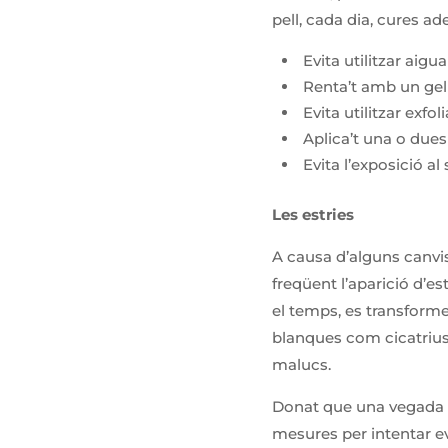
pell, cada dia, cures ad
Evita utilitzar aigu
Renta’t amb un gel 
Evita utilitzar exfol
Aplica’t una o dues 
Evita l’exposició al
Les estries
A causa d’alguns canvis 
freqüent l’aparició d’es
el temps, es transforme
blanques com cicatrius. 
malucs.
Donat que una vegada que
mesures per intentar evi