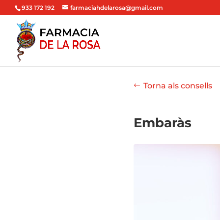
933 172 192
farmaciahdelarosa@gmail.com
Torna als consells
Embaràs