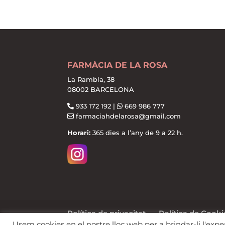
FARMÀCIA DE LA ROSA
La Rambla, 38
08002 BARCELONA
933 172 192 |
669 986 777
farmaciahdelarosa@gmail.com
Horari:
365 dies a l’any de 9 a 22 h.
Política de privacitat
Política de Cooki
Usem cookies en el nostre lloc web per a brindar-li l'exper